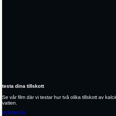
testa dina tillskott
Se vår film där vi testar hur två olika tillskott av kalc
vatten.
se filmen här