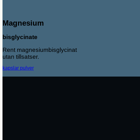
Magnesium
bisglycinate
Rent magnesiumbisglycinat
utan tillsatser.
kapslar
pulver