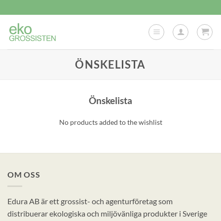
Skip
to
content
ÖNSKELISTA
Önskelista
No products added to the wishlist
OM OSS
Edura AB är ett grossist- och agenturföretag som
distribuerar ekologiska och miljövänliga produkter i Sverige