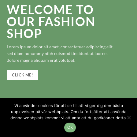
WELCOME TO
OUR FASHION
SHOP
Lorem ipsum dolor sit amet, consectetuer adipiscing elit,
sed diam nonummy nibh euismod tincidunt ut laoreet
dolore magna aliquam erat volutpat.
CLICK ME!
Vi använder cookies för att se till att vi ger dig den bästa
upplevelsen på vår webbplats. Om du fortsätter att använda
denna webbplats kommer vi att anta att du godkänner detta.
Ok
Copyright 2026 ©
Flatsome Theme