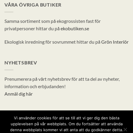
VÅRA ÖVRIGA BUTIKER
Samma sortiment som på ekogrossisten fast för
privatpersoner hittar du på
ekobutiken.se
Ekologisk inredning för sovrummet hittar du på
Grön Interiör
NYHETSBREV
Prenumerera på vårt nyhetsbrev för att ta del av nyheter,
information och erbjudanden!
Anmäl dig här
Vi använder cookies för att se till att vi ger dig den bästa
Visa
MasterCard
Swish
Maestro
upplevelsen på vår webbplats. Om du fortsätter att använda
(SE)
denna webbplats kommer vi att anta att du godkänner detta.
VILLKOR
OM OSS
FRÅGOR & SVAR