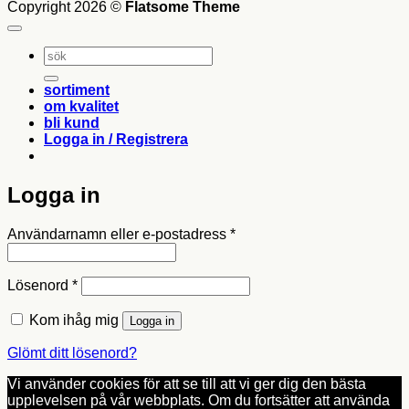
Copyright 2026 ©
Flatsome Theme
Sök
efter:
sortiment
om kvalitet
bli kund
Logga in / Registrera
Logga in
Obligatoriskt
Användarnamn eller e-postadress
*
Obligatoriskt
Lösenord
*
Kom ihåg mig
Logga in
Glömt ditt lösenord?
Vi använder cookies för att se till att vi ger dig den bästa
upplevelsen på vår webbplats. Om du fortsätter att använda