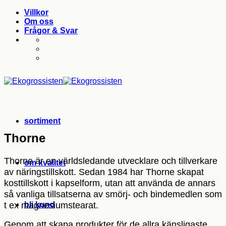
Skip
Villkor
to
Om oss
content
Frågor & Svar
sortiment
Thorne
Thorne är en världsledande utvecklare och tillverkare
om kvalitet
av näringstillskott. Sedan 1984 har Thorne skapat
kosttillskott i kapselform, utan att använda de annars
så vanliga tillsatserna av smörj- och bindemedlen som
t ex magnesiumstearat.
bli kund
Genom att skapa produkter för de allra känsligaste