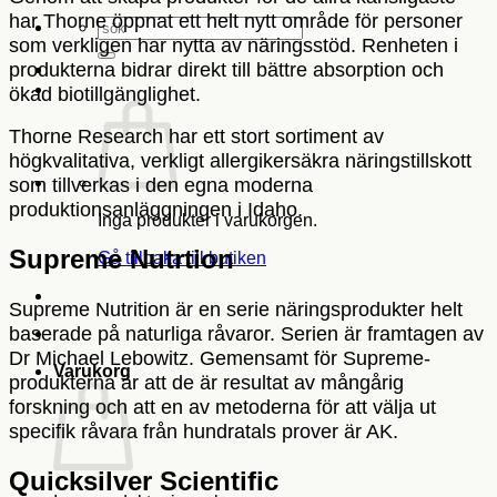
har Thorne öppnat ett helt nytt område för personer
Sök
som verkligen har nytta av näringsstöd. Renheten i
efter:
produkterna bidrar direkt till bättre absorption och
ökad biotillgänglighet.
Thorne Research har ett stort sortiment av
högkvalitativa, verkligt allergikersäkra näringstillskott
som tillverkas i den egna moderna
produktionsanläggningen i Idaho.
Inga produkter i varukorgen.
Supreme Nutrtion
Gå tillbaka till butiken
Supreme Nutrition är en serie näringsprodukter helt
baserade på naturliga råvaror. Serien är framtagen av
Dr Michael Lebowitz. Gemensamt för Supreme-
Varukorg
produkterna är att de är resultat av mångårig
forskning och att en av metoderna för att välja ut
specifik råvara från hundratals prover är AK.
Quicksilver Scientific