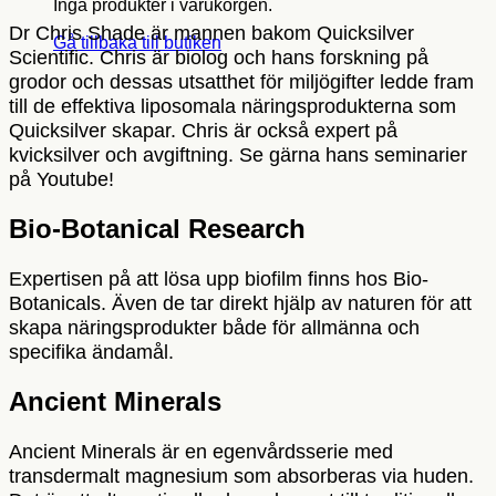
Inga produkter i varukorgen.
Dr Chris Shade är mannen bakom Quicksilver
Gå tillbaka till butiken
Scientific. Chris är biolog och hans forskning på
grodor och dessas utsatthet för miljögifter ledde fram
till de effektiva liposomala näringsprodukterna som
Quicksilver skapar. Chris är också expert på
kvicksilver och avgiftning. Se gärna hans seminarier
på Youtube!
Bio-Botanical Research
Expertisen på att lösa upp biofilm finns hos Bio-
Botanicals. Även de tar direkt hjälp av naturen för att
skapa näringsprodukter både för allmänna och
specifika ändamål.
Ancient Minerals
Ancient Minerals är en egenvårdsserie med
transdermalt magnesium som absorberas via huden.