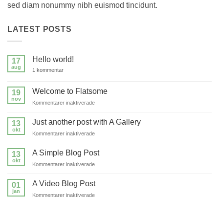
sed diam nonummy nibh euismod tincidunt.
LATEST POSTS
Hello world!
17
aug
till
1 kommentar
Hello
world!
Welcome to Flatsome
19
nov
för
Kommentarer inaktiverade
Welcome
to
Just another post with A Gallery
13
Flatsome
okt
för
Kommentarer inaktiverade
Just
another
A Simple Blog Post
13
post
okt
för
Kommentarer inaktiverade
with
A
A
Simple
A Video Blog Post
Gallery
01
Blog
jan
för
Kommentarer inaktiverade
Post
A
Video