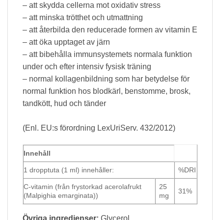
– att skydda cellerna mot oxidativ stress
– att minska trötthet och utmattning
– att återbilda den reducerade formen av vitamin E
– att öka upptaget av järn
– att bibehålla immunsystemets normala funktion
under och efter intensiv fysisk träning
– normal kollagenbildning som har betydelse för
normal funktion hos blodkärl, benstomme, brosk,
tandkött, hud och tänder
(Enl. EU:s förordning LexUriServ. 432/2012)
Innehåll
1 dropptuta (1 ml) innehåller:
%DRI
C-vitamin (från frystorkad acerolafrukt
25
31%
(Malpighia emarginata))
mg
Övriga ingredienser:
Glycerol