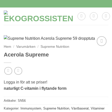
Skip
to
content
Hem
/
Varumärken
/
Supreme Nutrition
Lägg till i
Acerola Supreme
önskelistan
Logga in för att se priser!
naturligt C-vitamin i flytande form
Artikelnr:
SN56
Kategorier:
Immunsystem
,
Supreme Nutrition
,
Växtbaserat
,
Vitaminer