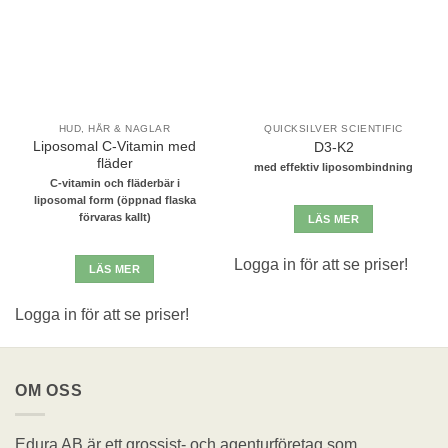
HUD, HÅR & NAGLAR
QUICKSILVER SCIENTIFIC
Liposomal C-Vitamin med
D3-K2
fläder
med effektiv liposombindning
C-vitamin och fläderbär i
liposomal form (öppnad flaska
förvaras kallt)
LÄS MER
Logga in för att se priser!
LÄS MER
Logga in för att se priser!
OM OSS
Edura AB är ett grossist- och agenturföretag som