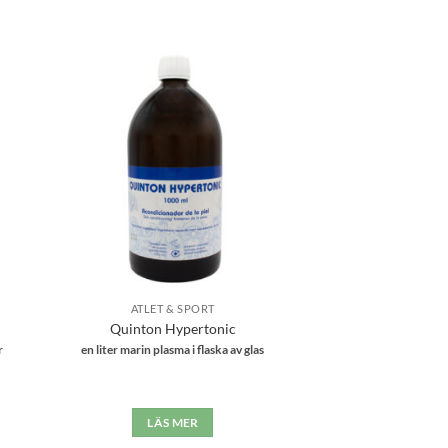
 i
Lägg till i
tan
önskelistan
ATLET & SPORT
Quinton Hypertonic
r
en liter marin plasma i flaska av glas
LÄS MER