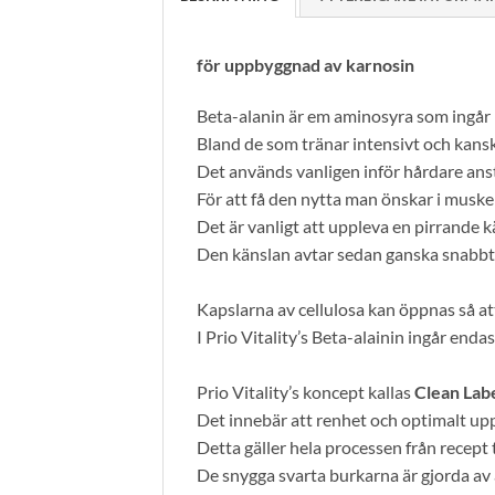
för uppbyggnad av karnosin
Beta-alanin är em aminosyra som ingår
Bland de som tränar intensivt och kansk
Det används vanligen inför hårdare ans
För att få den nytta man önskar i musk
Det är vanligt att uppleva en pirrande k
Den känslan avtar sedan ganska snabbt
Kapslarna av cellulosa kan öppnas så att
I Prio Vitality’s Beta-alainin ingår enda
Prio Vitality’s koncept kallas
Clean Lab
Det innebär att renhet och optimalt upp
Detta gäller hela processen från recept t
De snygga svarta burkarna är gjorda av