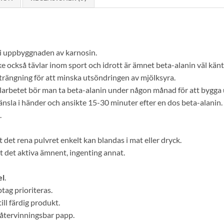
 i uppbyggnaden av karnosin.
e också tävlar inom sport och idrott är ämnet beta-alanin väl känt
trängning för att minska utsöndringen av mjölksyra.
elarbetet bör man ta beta-alanin under någon månad för att bygga
änsla i händer och ansikte 15-30 minuter efter en dos beta-alanin.
.
 det rena pulvret enkelt kan blandas i mat eller dryck.
st det aktiva ämnent, ingenting annat.
el
.
tag prioriteras.
ill färdig produkt.
 återvinningsbar papp.