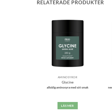
RELATERADE PRODUKTER
Lägg till i
Lägg till i
önskelistan
önskelistan
 & SPORT
AMINOSYROR
 Mineral
Glycine
eraler utan koppar och
allsidig aminosyra med söt smak
ne
ärn
S MER
LÄS MER