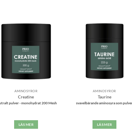
Lägg till i
Lägg till
önskelistan
önskelis
AMINOSYROR
AMINOSYROR
Creatine
Taurine
utralt pulver - monohydrat 200 Mesh
svavelbärande aminosyra som pulve
LÄS MER
LÄS MER