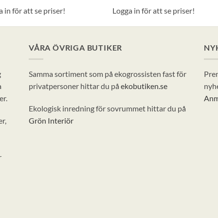
 in för att se priser!
Logga in för att se priser!
VÅRA ÖVRIGA BUTIKER
NY
g
Samma sortiment som på ekogrossisten fast för
Pren
a
privatpersoner hittar du på
ekobutiken.se
nyhe
er.
Anm
Ekologisk inredning för sovrummet hittar du på
r,
Grön Interiör
r