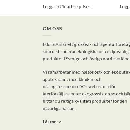
 priser!
Logga in för att se priser!
Logga
OM OSS
Edura AB är ett grossist- och agenturföreta
som distribuerar ekologiska och miljövänlig
produkter i Sverige och övriga nordiska länd
Vi samarbetar med hälsokost- och ekobutike
apotek, samt med kliniker och
näringsterapeuter. Vår webbshop för
återförsäljare heter ekogrossisten.se och hä
hittar du riktiga kvalitetsprodukter för den
naturliga hälsan.
Läs mer >