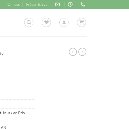
r
Om oss
Frågor & Svar
ity
t
,
Muskler
,
Prio
a AB