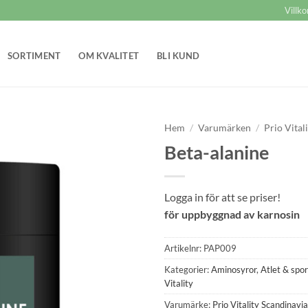
Villko
SORTIMENT
OM KVALITET
BLI KUND
Hem
/
Varumärken
/
Prio Vital
Beta-alanine
Lägg till i
önskelistan
Logga in för att se priser!
för uppbyggnad av karnosin
Artikelnr:
PAP009
Kategorier:
Aminosyror
,
Atlet & spor
Vitality
Varumärke:
Prio Vitality Scandinavi