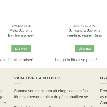
IMMUNSYSTEM
LEVER & NJURAR
Melia Supreme
Schisandra Supreme
löv från trädet Neem
naturlig multinäring från bär
LÄS MER
LÄS MER
 in för att se priser!
Logga in för att se priser!
VÅRA ÖVRIGA BUTIKER
NY
g
Samma sortiment som på ekogrossisten fast
Pren
ga
för privatpersoner hittar du på
ekobutiken.se
av n
der.
Anm