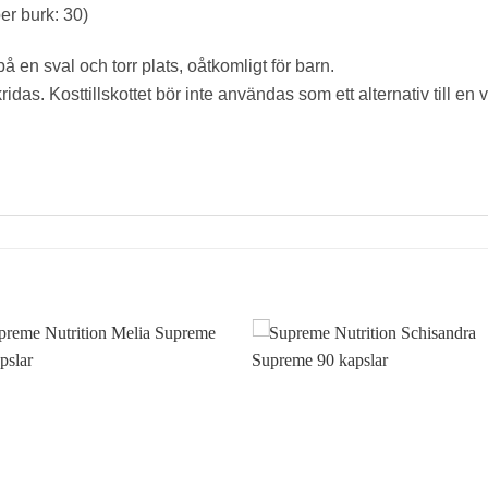
er burk: 30)
å en sval och torr plats, oåtkomligt för barn.
as. Kosttillskottet bör inte användas som ett alternativ till en 
Lägg till i
Lägg till
önskelistan
önskelis