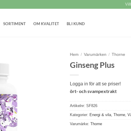
Vil
SORTIMENT
OM KVALITET
BLI KUND
Hem
/
Varumärken
/
Thorne
Ginseng Plus
Lägg till i
önskelistan
Logga in för att se priser!
ört- och svampextrakt
Artikelnr:
SF826
Kategorier:
Energi & vila
,
Thorne
,
V
Varumärke:
Thorne