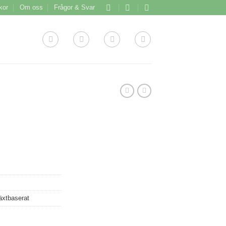
lkor
Om oss
Frågor & Svar
äxtbaserat