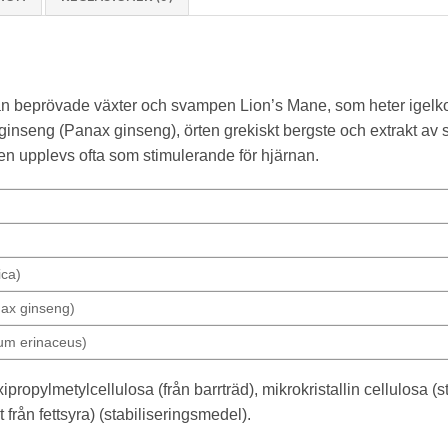
rån beprövade växter och svampen Lion’s Mane, som heter igel
ginseng (Panax ginseng), örten grekiskt bergste och extrakt a
 upplevs ofta som stimulerande för hjärnan.
ica)
nax ginseng)
ium erinaceus)
propylmetylcellulosa (från barrträd), mikrokristallin cellulosa 
t från fettsyra) (stabiliseringsmedel).