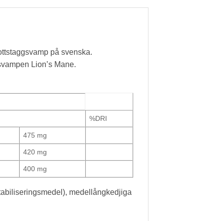
kottstaggsvamp på svenska.
v svampen Lion’s Mane.
%DRI
475 mg
420 mg
400 mg
(stabiliseringsmedel), medellångkedjiga