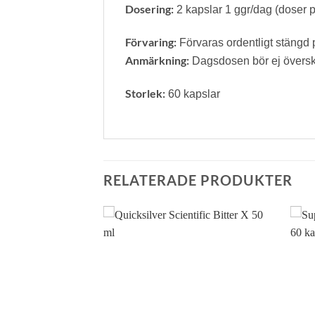
Dosering:
2 kapslar 1 ggr/dag (doser p
Förvaring:
Förvaras ordentligt stängd p
Anmärkning:
Dagsdosen bör ej överskrid
Storlek:
60 kapslar
RELATERADE PRODUKTER
Lägg till i
Lägg till i
önskelistan
önskelistan