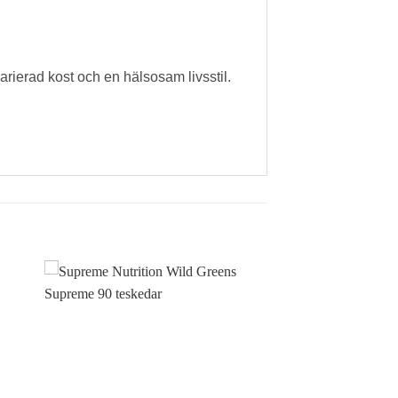
varierad kost och en hälsosam livsstil.
 i
Lägg till i
tan
önskelistan