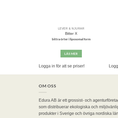
SYSTEM
LEVER & NJURAR
 Supreme
Bitter X
mald lackticka
bittra örter i liposomal form
S MER
LÄS MER
e priser!
Logga in för att se priser!
Logga
OM OSS
Edura AB är ett grossist- och agenturföreta
som distribuerar ekologiska och miljövänli
produkter i Sverige och övriga nordiska län