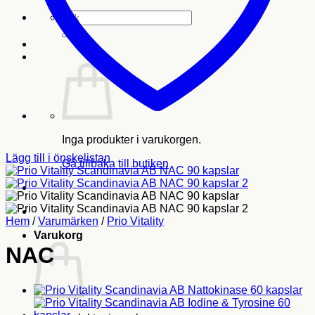
Sök
efter:
Inga produkter i varukorgen.
Lägg till i önskelistan
Gå tillbaka till butiken
Hem
/
Varumärken
/
Prio Vitality
Varukorg
NAC