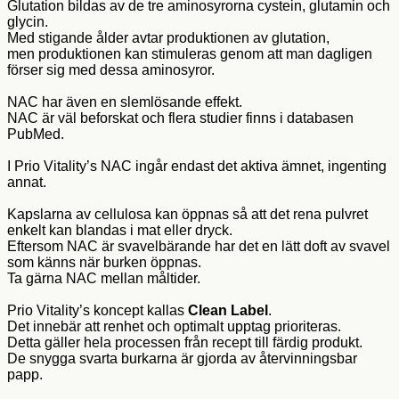
Glutation bildas av de tre aminosyrorna cystein, glutamin och
glycin.
Med stigande ålder avtar produktionen av glutation,
men produktionen kan stimuleras genom att man dagligen
förser sig med dessa aminosyror.
NAC har även en slemlösande effekt.
NAC är väl beforskat och flera studier finns i databasen
PubMed.
I Prio Vitality’s NAC ingår endast det aktiva ämnet, ingenting
annat.
Kapslarna av cellulosa kan öppnas så att det rena pulvret
enkelt kan blandas i mat eller dryck.
Eftersom NAC är svavelbärande har det en lätt doft av svavel
som känns när burken öppnas.
Ta gärna NAC mellan måltider.
Prio Vitality’s koncept kallas
Clean Label
.
Det innebär att renhet och optimalt upptag prioriteras.
Detta gäller hela processen från recept till färdig produkt.
De snygga svarta burkarna är gjorda av återvinningsbar
papp.