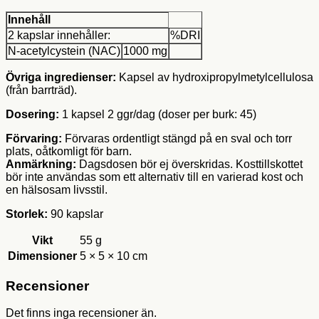
Innehåll
2 kapslar innehåller:
%DRI
N-acetylcystein (NAC)
1000 mg
Övriga ingredienser:
Kapsel av hydroxipropylmetylcellulosa
(från barrträd).
Dosering:
1 kapsel 2 ggr/dag (doser per burk: 45)
Förvaring:
Förvaras ordentligt stängd på en sval och torr
plats, oåtkomligt för barn.
Anmärkning:
Dagsdosen bör ej överskridas. Kosttillskottet
bör inte användas som ett alternativ till en varierad kost och
en hälsosam livsstil.
Storlek:
90 kapslar
Vikt
55 g
Dimensioner
5 × 5 × 10 cm
Recensioner
Det finns inga recensioner än.