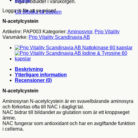
Inga produkter i varukorgen.
Logga in för att se priser!
Gå tillbaka till butiken
N-acetylcystein
Artikelnr:
PAP003
Kategorier:
Aminosyror
,
Prio Vitality
Varumärke:
Prio Vitality Scandinavia AB
Beskrivning
Ytterligare information
Recensioner (0)
N-acetylcystein
Aminosyran N-acetylcystein är en svavelbärande aminosyra
och förkortas ofta till NAC i dagligt tal.
NAC bidrar till bildandet av glutation som är ett kroppseget
ämne.
NAC fungerar som antioxidant och har en avgiftande funktion
i cellerna.