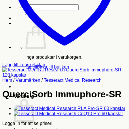
Sök
efter:
Inga produkter i varukorgen.
Lägg till i önskelistan
Gå tillbaka till butiken
Hem
/
Varumärken
/
Tesseract Medical Research
QuerciSorb Immuphore-SR
Varukorg
Logga in för att se priser!