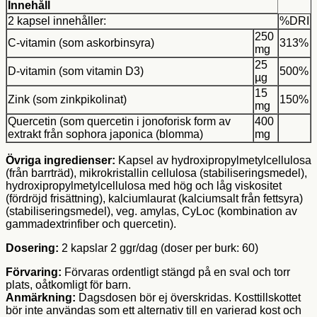
Innehåll
2 kapsel innehåller:
%DRI
250
C-vitamin (som askorbinsyra)
313%
mg
25
D-vitamin (som vitamin D3)
500%
µg
15
Zink (som zinkpikolinat)
150%
mg
Quercetin (som quercetin i jonoforisk form av
400
extrakt från sophora japonica (blomma)
mg
Övriga ingredienser:
Kapsel av hydroxipropylmetylcellulosa
(från barrträd), mikrokristallin cellulosa (stabiliseringsmedel),
hydroxipropylmetylcellulosa med hög och låg viskositet
(fördröjd frisättning), kalciumlaurat (kalciumsalt från fettsyra)
(stabiliseringsmedel), veg. amylas, CyLoc (kombination av
gammadextrinfiber och quercetin).
Dosering:
2 kapslar 2 ggr/dag (doser per burk: 60)
Förvaring:
Förvaras ordentligt stängd på en sval och torr
plats, oåtkomligt för barn.
Anmärkning:
Dagsdosen bör ej överskridas. Kosttillskottet
bör inte användas som ett alternativ till en varierad kost och