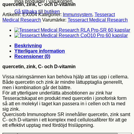
Inga produkter i varukorgen.
quercetin, zink, C- och D-vitamin
Gå tillbaka till butiken
Artikelnr:
EX004
Kategorier:
Immunsystem
,
Tesseract
Medical Research
Varumärke:
Tesseract Medical Research
Beskrivning
Ytterligare information
Recensioner (0)
quercetin, zink, C- och D-vitamin
Vissa näringsämnen kan behöva hjälp att tas upp i cellerna.
Både quercetin och zink är mindre lättupptaglia generellt,
men i kombination går det bättre.
För att ytterligare underlätta absobtionen av zink har
Tesseractskapat en produkt med quercetin i jonoforisk form
så att en molekyl i taget kan passera in i cellen och ta med
sig zink.
Quercisorb Immunophore SR innehåller quercetin, zink samt
C- och D-vitamin i ett komplex med cellulosafibrer för att ge
ett effektivt upptag med fördöjd frisläppning.