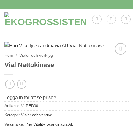
Skip
to
content
Hem
/
Vialer och verktyg
Lägg till i
Vial Nattokinase
önskelistan
Logga in för att se priser!
Artikelnr:
V_PED001
Kategori:
Vialer och verktyg
Varumärke:
Prio Vitality Scandinavia AB