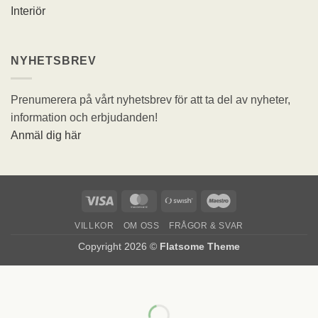
Interiör
NYHETSBREV
Prenumerera på vårt nyhetsbrev för att ta del av nyheter,
information och erbjudanden!
Anmäl dig här
Visa
MasterCard
Swish
Maestro
(SE)
VILLKOR
OM OSS
FRÅGOR & SVAR
Copyright 2026 ©
Flatsome Theme