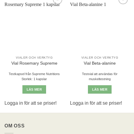
Lägg till i
Lägg till i
önskelistan
önskelistan
VIALER OCH VERKTYG
VIALER OCH VERKTYG
Vial Rosemary Supreme
Vial Beta-alanine
Testkapsel från Supreme Nutritions
Testvial att användas för
Storlek: 1 kapslar
muskeltestning
LÄS MER
LÄS MER
Logga in för att se priser!
Logga in för att se priser!
OM OSS