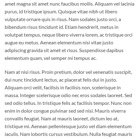
amet magna sit amet nunc faucibus mollis. Aliquam vel lacinia
purus, id tristique ipsum. Quisque vitae nibh ut libero
vulputate ornare quis in risus. Nam sodales justo orci, a
bibendum risus tincidunt id. Etiam hendrerit, metus in
volutpat tempus, neque libero viverra lorem, ac tristique orci
augue eu metus. Aenean elementum nisi vitae justo
adipiscing gravida sit amet et risus. Suspendisse dapibus
elementum quam, vel semper mi tempus ac.
Nam at nisi risus. Proin pretium, dolor vel venenatis suscipit,
dui nunc tincidunt lectus, ac placerat felis dui in justo.
Aliquam orci velit, facilisis in facilisis non, scelerisque in
massa. Integer scelerisque odio nec eros sodales laoreet. Sed
sed odio tellus. In tristique felis ac facilisis tempor. Nunc non
enim in dolor congue pulvinar sed sed nisi. Mauris viverra
convallis feugiat. Nam at mauris laoreet, dictum leo at,
tristique mi. Aenean pellentesque justo vel diam elementum
iaculis. Nam lobortis cursus vestibulum. Nulla feugiat mauris