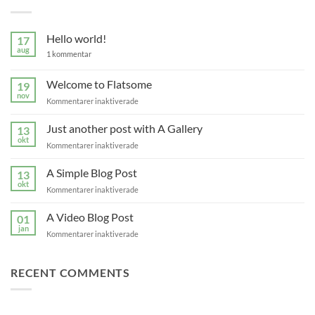
Hello world!
17
aug
till
1 kommentar
Hello
world!
Welcome to Flatsome
19
nov
för
Kommentarer inaktiverade
Welcome
to
Just another post with A Gallery
13
Flatsome
okt
för
Kommentarer inaktiverade
Just
another
A Simple Blog Post
13
post
okt
för
Kommentarer inaktiverade
with
A
A
Simple
A Video Blog Post
Gallery
01
Blog
jan
för
Kommentarer inaktiverade
Post
A
Video
Blog
RECENT COMMENTS
Post