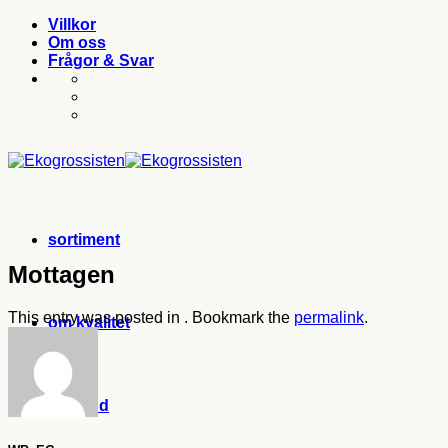
Skip
Villkor
to
Om oss
content
Frågor & Svar
sortiment
Mottagen
This entry was posted in . Bookmark the
permalink
.
om kvalitet
bli kund