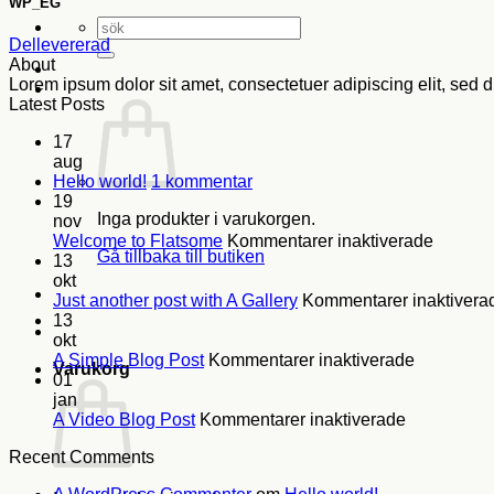
WP_EG
Sök
efter:
Dellevererad
About
Lorem ipsum dolor sit amet, consectetuer adipiscing elit, se
Latest Posts
17
aug
till
Hello world!
1 kommentar
Hello
19
Inga produkter i varukorgen.
world!
nov
för
Welcome to Flatsome
Kommentarer inaktiverade
Gå tillbaka till butiken
Welco
13
to
okt
Flatso
Just another post with A Gallery
Kommentarer inaktivera
13
okt
för
A Simple Blog Post
Kommentarer inaktiverade
Varukorg
A
01
Simple
jan
för
Blog
A Video Blog Post
Kommentarer inaktiverade
A
Post
Recent Comments
Video
Blog