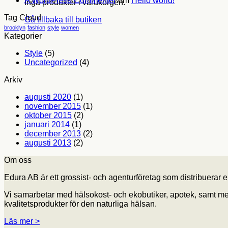
A WordPress Commenter
om
Hello world!
Post
Inga produkter i varukorgen.
Tag Cloud
Gå tillbaka till butiken
brooklyn
fashion
style
women
Kategorier
Style
(5)
Uncategorized
(4)
Arkiv
augusti 2020
(1)
november 2015
(1)
oktober 2015
(2)
januari 2014
(1)
december 2013
(2)
augusti 2013
(2)
Om oss
Edura AB är ett grossist- och agenturföretag som distribuerar 
Vi samarbetar med hälsokost- och ekobutiker, apotek, samt med 
kvalitetsprodukter för den naturliga hälsan.
Läs mer >