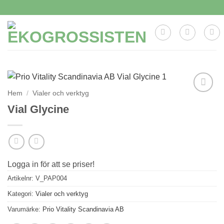
Skip
to
content
Hem
/
Vialer och verktyg
Lägg till i
Vial Glycine
önskelistan
Logga in för att se priser!
Artikelnr:
V_PAP004
Kategori:
Vialer och verktyg
Varumärke:
Prio Vitality Scandinavia AB