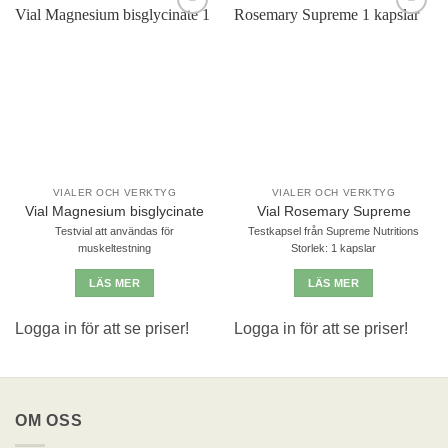
Lägg till i
Lägg till i
önskelistan
önskelistan
VIALER OCH VERKTYG
VIALER OCH VERKTYG
Vial Magnesium bisglycinate
Vial Rosemary Supreme
Testvial att användas för
Testkapsel från Supreme Nutritions
muskeltestning
Storlek: 1 kapslar
LÄS MER
LÄS MER
Logga in för att se priser!
Logga in för att se priser!
OM OSS