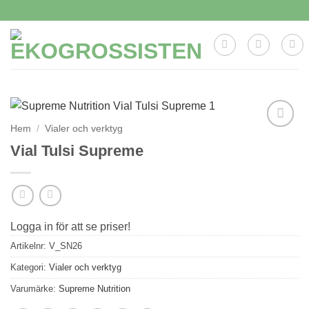
Skip
to
content
Hem
/
Vialer och verktyg
Lägg till i
Vial Tulsi Supreme
önskelistan
Logga in för att se priser!
Artikelnr:
V_SN26
Kategori:
Vialer och verktyg
Varumärke:
Supreme Nutrition