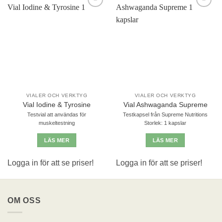
Lägg till i
Lägg till i
önskelistan
önskelistan
VIALER OCH VERKTYG
VIALER OCH VERKTYG
Vial Iodine & Tyrosine
Vial Ashwaganda Supreme
Testvial att användas för
Testkapsel från Supreme Nutritions
muskeltestning
Storlek: 1 kapslar
LÄS MER
LÄS MER
Logga in för att se priser!
Logga in för att se priser!
OM OSS