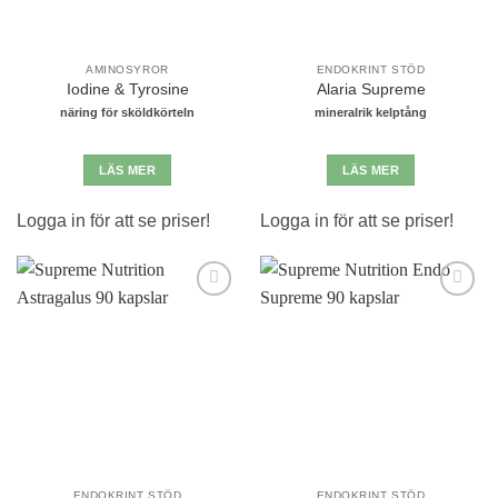
AMINOSYROR
ENDOKRINT STÖD
Iodine & Tyrosine
Alaria Supreme
näring för sköldkörteln
mineralrik kelptång
LÄS MER
LÄS MER
Logga in för att se priser!
Logga in för att se priser!
Lägg till i
Lägg till i
önskelistan
önskelistan
ENDOKRINT STÖD
ENDOKRINT STÖD