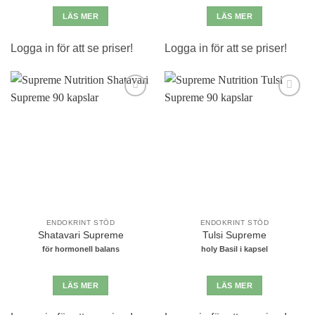
LÄS MER
LÄS MER
Logga in för att se priser!
Logga in för att se priser!
Lägg till i
Lägg till i
önskelistan
önskelistan
ENDOKRINT STÖD
ENDOKRINT STÖD
Shatavari Supreme
Tulsi Supreme
för hormonell balans
holy Basil i kapsel
LÄS MER
LÄS MER