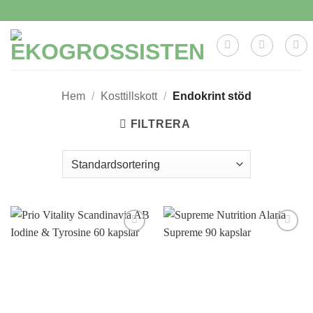
Skip
to
content
Hem
/
Kosttillskott
/
Endokrint stöd
FILTRERA
Lägg till i
Lägg till i
önskelistan
önskelistan