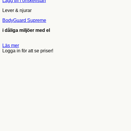
Lägg till i önskelistan
Lever & njurar
BodyGuard Supreme
i dåliga miljöer med el
Läs mer
Logga in för att se priser!