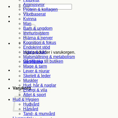
Aminosyror
Sök
Protein & kollagen
efter:
Växtbaserat
Kvinna
Man
Barn & ungdom
Immunsystem
Hjärna & nerver
Kognition & fokus
Endokrint stöd
Hjärta & kärl
Inga produkter i varukorgen.
Matsmältning & metabolism
Gå tillbaka till butiken
Metylering
Mage & tarm
Lever & njurar
Skelett & leder
Muskler
Hud, hår & naglar
Varukorg
Energi & vila
Atlet & sport
Hud & Hygien
Hudvård
Hårvård
Tand- & munvård