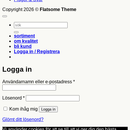
Copyright 2026 ©
Flatsome Theme
Sök
efter:
sortiment
om kvalitet
bli kund
Logga in / Registrera
Logga in
Obligatoriskt
Användarnamn eller e-postadress
*
Obligatoriskt
Lösenord
*
Kom ihåg mig
Logga in
Glömt ditt lösenord?
Vi använder cookies för att se till att vi ger dig den bästa