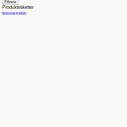
pris
pris
Filtrera
Produktetiketter
liposomal produkt