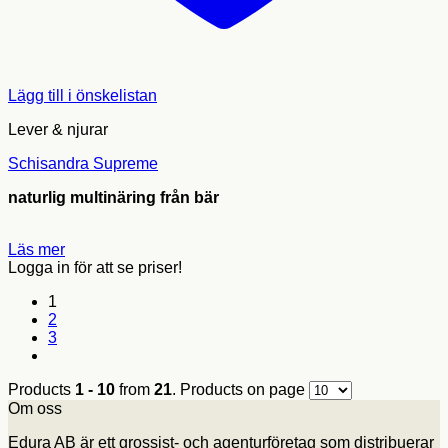
Lägg till i önskelistan
Lever & njurar
Schisandra Supreme
naturlig multinäring från bär
Läs mer
Logga in för att se priser!
1
2
3
Products
1 - 10
from
21
. Products on page
Om oss
Edura AB är ett grossist- och agenturföretag som distribuerar