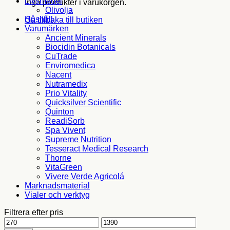
Livsmedel
Inga produkter i varukorgen.
Olivolja
Hushåll
Gå tillbaka till butiken
Varumärken
Ancient Minerals
Biocidin Botanicals
CuTrade
Enviromedica
Nacent
Nutramedix
Prio Vitality
Quicksilver Scientific
Quinton
ReadiSorb
Spa Vivent
Supreme Nutrition
Tesseract Medical Research
Thorne
VitaGreen
Vivere Verde Agricolá
Marknadsmaterial
Vialer och verktyg
Filtrera efter pris
Min
Max