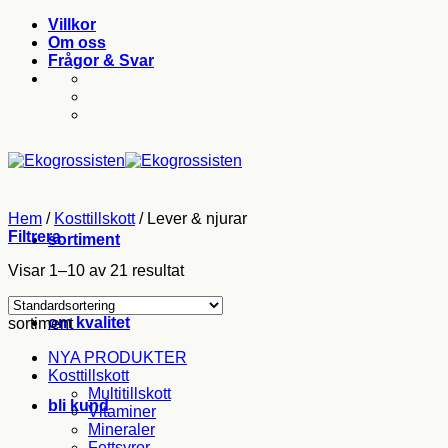
Skip
Villkor
to
Om oss
content
Frågor & Svar
Hem
/
Kosttillskott
/
Lever & njurar
Filtrera
sortiment
Visar 1–10 av 21 resultat
om kvalitet
sortiment
NYA PRODUKTER
Kosttillskott
Multitillskott
bli kund
Vitaminer
Mineraler
Fettsyror