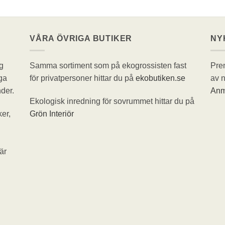
VÅRA ÖVRIGA BUTIKER
NY
g
Samma sortiment som på ekogrossisten fast
Pren
ga
för privatpersoner hittar du på
ekobutiken.se
av n
der.
Anm
Ekologisk inredning för sovrummet hittar du på
er,
Grön Interiör
är