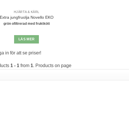
HJÄRTA & KÄRL
Extra jungfruolja Novello EKO
grön ofiltrerad med fruktkött
LÄS MER
a in för att se priser!
ducts
1 - 1
from
1
. Products on page