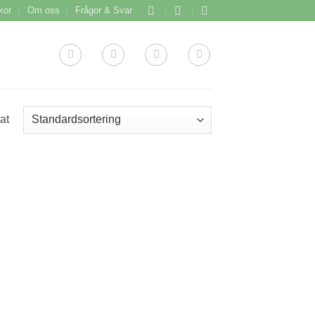
lkor
Om oss
Frågor & Svar
at