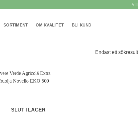
Vil
SORTIMENT
OM KVALITET
BLI KUND
Endast ett sökresult
Lägg till i
önskelistan
SLUT I LAGER