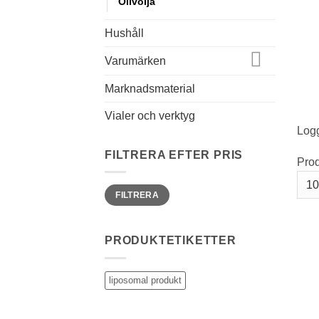
Olivolja
Hushåll
Varumärken
Marknadsmaterial
Vialer och verktyg
Logg
FILTRERA EFTER PRIS
Pro
Min
Max
FILTRERA
pris
pris
PRODUKTETIKETTER
liposomal produkt