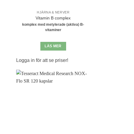
HJÄRNA & NERVER
Vitamin B complex
komplex med metylerade (aktiva) B-
vitaminer
LÄS MER
Logga in för att se priser!
l i
Lägg till i
stan
önskelistan