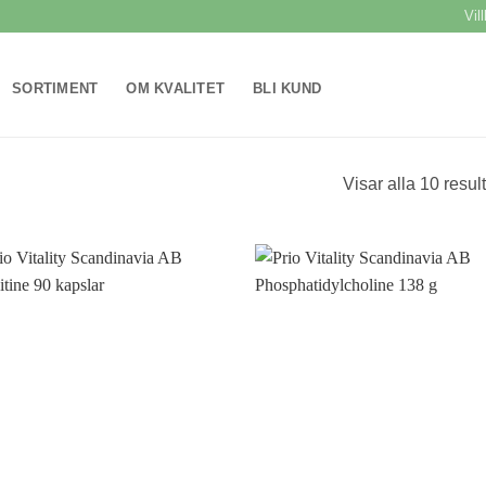
Vil
SORTIMENT
OM KVALITET
BLI KUND
Visar alla 10 result
Lägg till i
Lägg til
önskelistan
önskeli