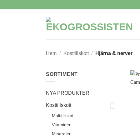
Skip
to
content
Hem
/
Kosttillskott
/
Hjärna & nerver
SORTIMENT
NYA PRODUKTER
Kosttillskott
Multitillskott
Vitaminer
Mineraler