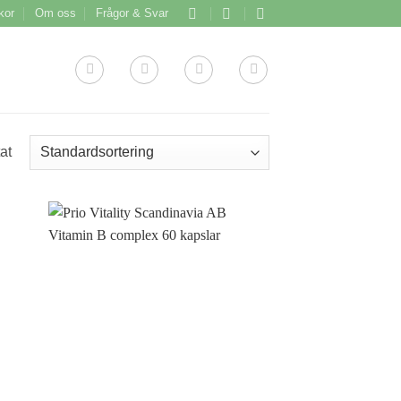
lkor
Om oss
Frågor & Svar
at
l i
Lägg till i
stan
önskelistan