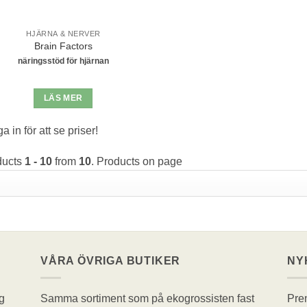
HJÄRNA & NERVER
Brain Factors
näringsstöd för hjärnan
LÄS MER
a in för att se priser!
ducts
1 - 10
from
10
. Products on page
VÅRA ÖVRIGA BUTIKER
NY
g
Samma sortiment som på ekogrossisten fast
Pren