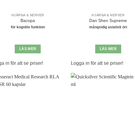
HJÄRNA & NERVER
HJÄRNA & NERVER
Bacopa
Dan Shen Supreme
för kognitiv funktion
mångsidig asiatisk ört
LÄS MER
LÄS MER
a in för att se priser!
Logga in för att se priser!
Lägg till i
Lägg til
önskelistan
önskeli