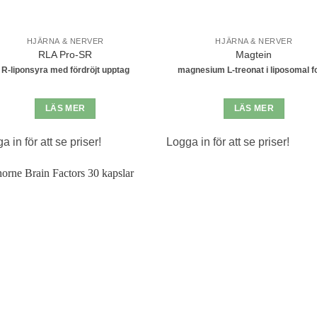
HJÄRNA & NERVER
HJÄRNA & NERVER
RLA Pro-SR
Magtein
R-liponsyra med fördröjt upptag
magnesium L-treonat i liposomal 
LÄS MER
LÄS MER
a in för att se priser!
Logga in för att se priser!
Lägg till i
önskelistan