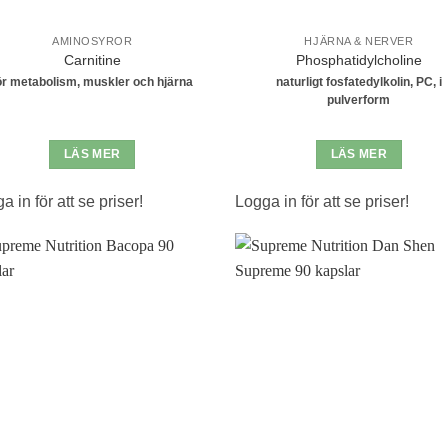
AMINOSYROR
HJÄRNA & NERVER
Carnitine
Phosphatidylcholine
ör metabolism, muskler och hjärna
naturligt fosfatedylkolin, PC, i
pulverform
LÄS MER
LÄS MER
a in för att se priser!
Logga in för att se priser!
Lägg till i
Lägg til
önskelistan
önskeli