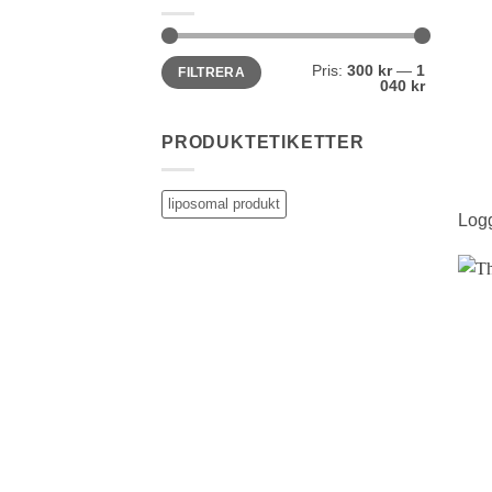
Min
Max
Pris:
300 kr
—
1
FILTRERA
pris
pris
040 kr
PRODUKTETIKETTER
liposomal produkt
Logg