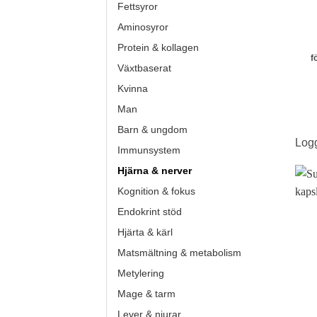
Fettsyror
Aminosyror
Protein & kollagen
f
Växtbaserat
Kvinna
Man
Barn & ungdom
Logg
Immunsystem
Hjärna & nerver
Kognition & fokus
Endokrint stöd
Hjärta & kärl
Matsmältning & metabolism
Metylering
Mage & tarm
Lever & njurar