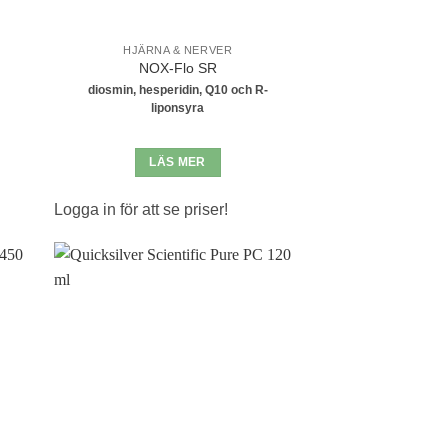
HJÄRNA & NERVER
NOX-Flo SR
diosmin, hesperidin, Q10 och R-
liponsyra
LÄS MER
Logga in för att se priser!
l i
Lägg till i
stan
önskelistan