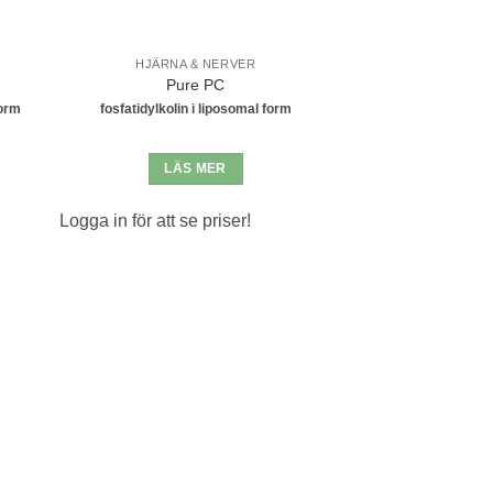
HJÄRNA & NERVER
Pure PC
form
fosfatidylkolin i liposomal form
LÄS MER
Logga in för att se priser!