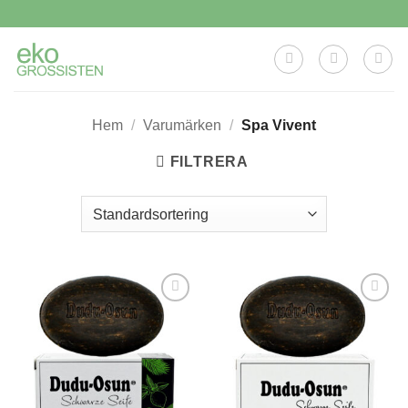
Skip
to
content
Hem
/
Varumärken
/
Spa Vivent
FILTRERA
Lägg till i
Lägg till i
önskelistan
önskelistan