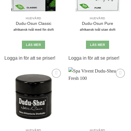
HUDVÅRD
HUDVÅRD
Dudu-Osun Classic
Dudu-Osun Pure
afrikansk tvål med fin doft
afrikansk tvål utan doft
LÄS MER
LÄS MER
Logga in för att se priser!
Logga in för att se priser!
Lägg till i
Lägg till i
önskelistan
önskelistan
HUDVÅRD
HUDVÅRD