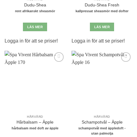
Dudu-Shea
Dudu-Shea Fresh
rent afrikanskt sheasmör
kallpressat sheasmör med dofter
LÄS MER
LÄS MER
Logga in för att se priser!
Logga in för att se priser!
Lägg till i
Lägg till i
önskelistan
önskelistan
HÅRVÅRD
HÅRVÅRD
Hårbalsam – Äpple
Schampotvål – Äpple
hårbalsam med doft av äpple
schampotvål med äppledoft -
utan palmolja